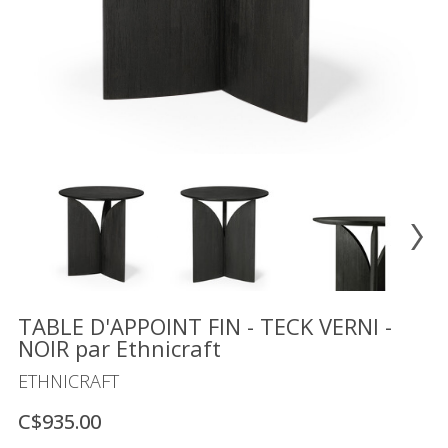
Vente
démonstrateurs
Luminaires
Miroirs
MON
COMPTE
LISTE
DE
SOUHAITS
FR
TABLE D'APPOINT FIN - TECK VERNI -
NOIR par Ethnicraft
US
ETHNICRAFT
C$935.00