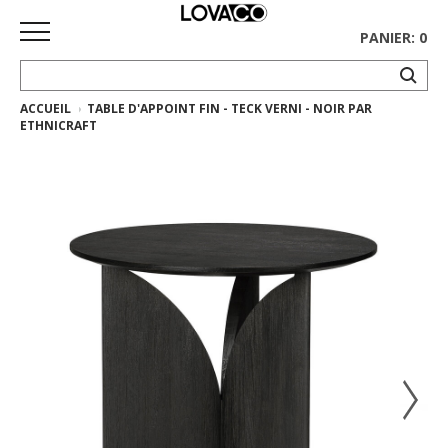
PANIER: 0
ACCUEIL
TABLE D'APPOINT FIN - TECK VERNI - NOIR PAR
ACCUEIL
ETHNICRAFT
MAGASINER
Collection
complète
Collection
Ethnicraft
Collection
Gus*
Tapis