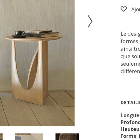
Ajo
Le desi
formes 
ainsi t
que soit
seulemen
différen
DETAIL
Longue
Profon
Hauteur
Forme
: