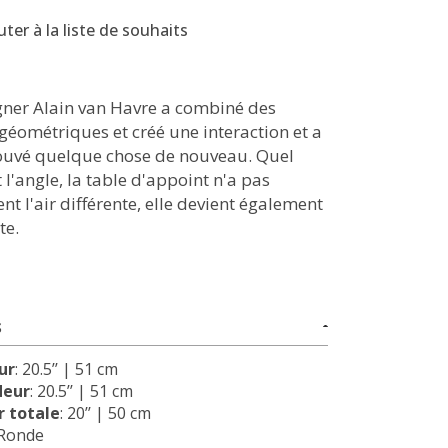
uter à la liste de souhaits
gner Alain van Havre a combiné des
géométriques et créé une interaction et a
rouvé quelque chose de nouveau. Quel
 l'angle, la table d'appoint n'a pas
t l'air différente, elle devient également
te.
S
ur
: 20.5’’ | 51 cm
deur
: 20.5’’ | 51 cm
 totale
: 20’’ | 50 cm
 Ronde