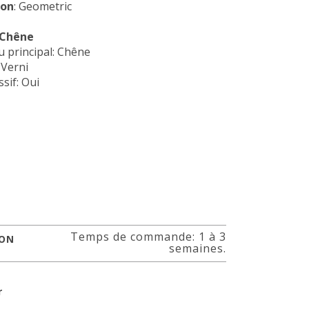
ion
: Geometric
 Chêne
 principal: Chêne
 Verni
sif: Oui
Temps de commande: 1 à 3
SON
semaines.
r