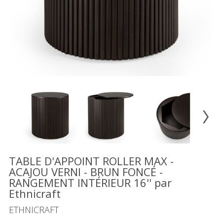
Vente
démonstrateurs
Luminaires
Miroirs
MON
COMPTE
LISTE
DE
SOUHAITS
FR
TABLE D'APPOINT ROLLER MAX -
ACAJOU VERNI - BRUN FONCÉ -
RANGEMENT INTÉRIEUR 16'' par
US
Ethnicraft
ETHNICRAFT