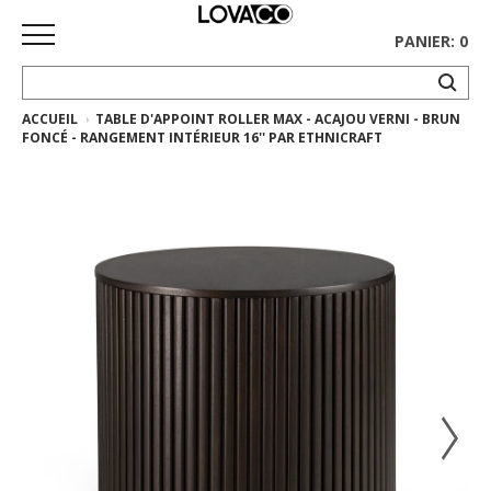
PANIER: 0
ACCUEIL
TABLE D'APPOINT ROLLER MAX - ACAJOU VERNI - BRUN
ACCUEIL
FONCÉ - RANGEMENT INTÉRIEUR 16'' PAR ETHNICRAFT
MAGASINER
Collection
complète
Collection
Ethnicraft
Collection
Gus*
Tapis