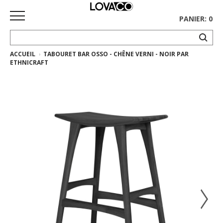
PANIER: 0
ACCUEIL
TABOURET BAR OSSO - CHÊNE VERNI - NOIR PAR
ACCUEIL
ETHNICRAFT
MAGASINER
Collection
complète
Collection
Ethnicraft
Collection
Gus*
Tapis