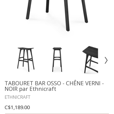
Vente
démonstrateurs
Luminaires
Miroirs
MON
COMPTE
LISTE
DE
SOUHAITS
FR
TABOURET BAR OSSO - CHÊNE VERNI -
NOIR par Ethnicraft
US
ETHNICRAFT
C$1,189.00