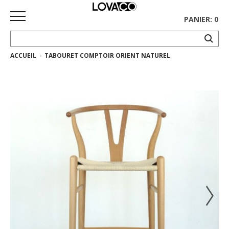
PANIER: 0
ACCUEIL
TABOURET COMPTOIR ORIENT NATUREL
ACCUEIL
MAGASINER
Collection
complète
Collection
Ethnicraft
Collection
Gus*
Tapis