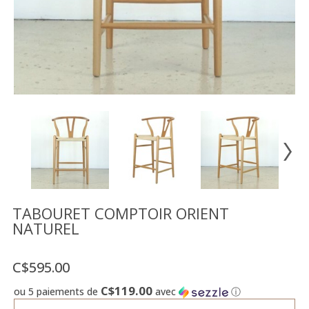
Vente
démonstrateurs
Luminaires
Miroirs
MON
COMPTE
LISTE
DE
SOUHAITS
FR
TABOURET COMPTOIR ORIENT
NATUREL
US
C$595.00
C$119.00
ou 5 paiements de
avec
ⓘ