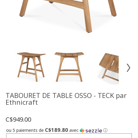
Vente
démonstrateurs
Luminaires
Miroirs
MON
COMPTE
LISTE
DE
SOUHAITS
FR
TABOURET DE TABLE OSSO - TECK par
Ethnicraft
US
C$949.00
C$189.80
ou 5 paiements de
avec
ⓘ