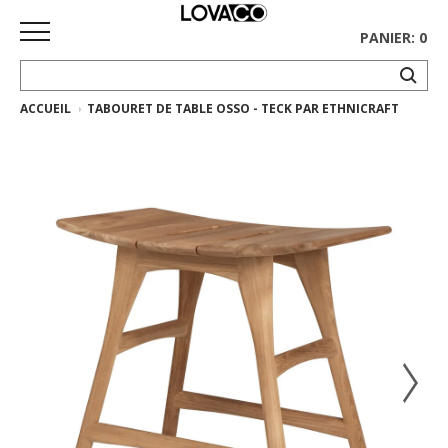
PANIER: 0
ACCUEIL
TABOURET DE TABLE OSSO - TECK PAR ETHNICRAFT
ACCUEIL
MAGASINER
Collection
complète
Collection
Ethnicraft
Collection
Gus*
Tapis