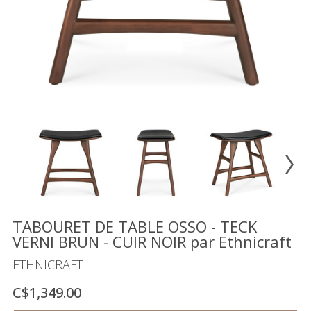
Vente
démonstrateurs
Luminaires
Miroirs
MON
COMPTE
LISTE
DE
SOUHAITS
FR
TABOURET DE TABLE OSSO - TECK
VERNI BRUN - CUIR NOIR par Ethnicraft
US
ETHNICRAFT
C$1,349.00