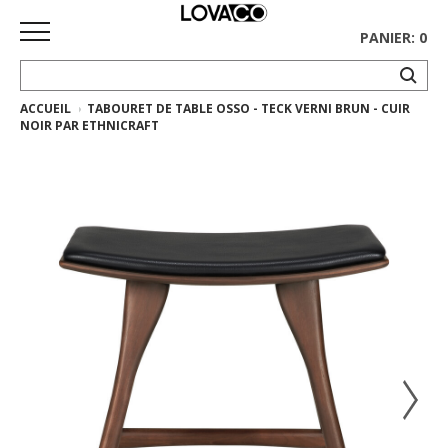
PANIER: 0
ACCUEIL
TABOURET DE TABLE OSSO - TECK VERNI BRUN - CUIR
ACCUEIL
NOIR PAR ETHNICRAFT
MAGASINER
Collection
complète
Collection
Ethnicraft
Collection
Gus*
Tapis