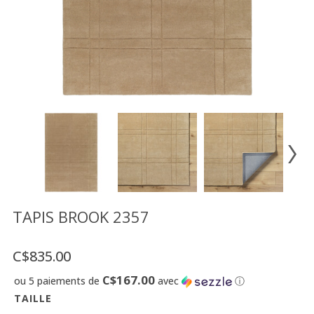
Vente
démonstrateurs
Luminaires
Miroirs
MON
COMPTE
LISTE
DE
SOUHAITS
FR
TAPIS BROOK 2357
C$835.00
US
C$167.00
ou 5 paiements de
avec
ⓘ