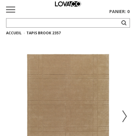
PANIER: 0
ACCUEIL
TAPIS BROOK 2357
ACCUEIL
MAGASINER
Collection
complète
Collection
Ethnicraft
Collection
Gus*
Tapis