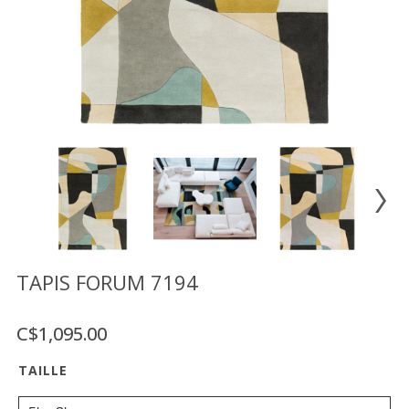
Vente
démonstrateurs
Luminaires
Miroirs
MON
COMPTE
LISTE
DE
SOUHAITS
FR
TAPIS FORUM 7194
C$1,095.00
US