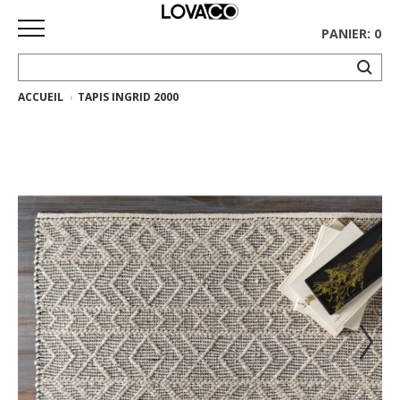
PANIER: 0
ACCUEIL
TAPIS INGRID 2000
ACCUEIL
MAGASINER
Collection
complète
Collection
Ethnicraft
Collection
Gus*
Tapis