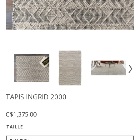
Vente
démonstrateurs
Luminaires
Miroirs
MON
COMPTE
LISTE
DE
SOUHAITS
FR
TAPIS INGRID 2000
C$1,375.00
US