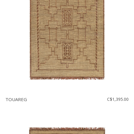
Vente
démonstrateurs
Luminaires
Miroirs
MON
COMPTE
LISTE
DE
SOUHAITS
FR
TOUAREG
C$1,395.00
US