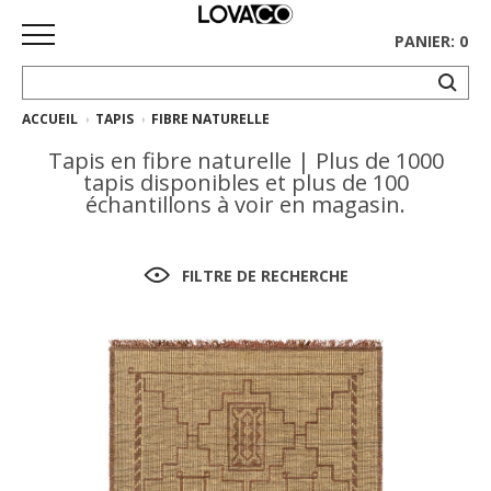
PANIER: 0
ACCUEIL
TAPIS
FIBRE NATURELLE
ACCUEIL
Tapis en fibre naturelle | Plus de 1000
MAGASINER
tapis disponibles et plus de 100
échantillons à voir en magasin.
Collection
complète
FILTRE DE RECHERCHE
Collection
Ethnicraft
Collection
Gus*
Tapis