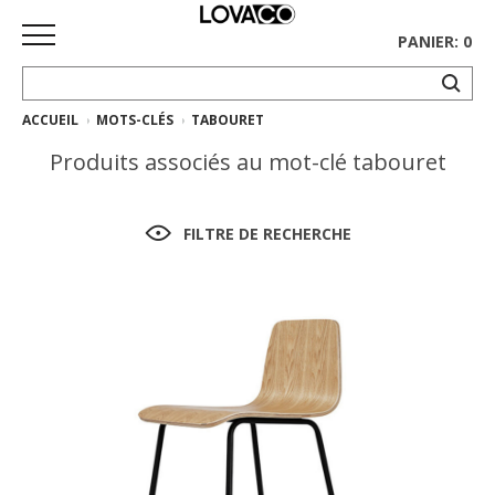
PANIER: 0
ACCUEIL
MOTS-CLÉS
TABOURET
ACCUEIL
Produits associés au mot-clé tabouret
MAGASINER
Collection
FILTRE DE RECHERCHE
complète
Collection
Ethnicraft
Collection
Gus*
Tapis