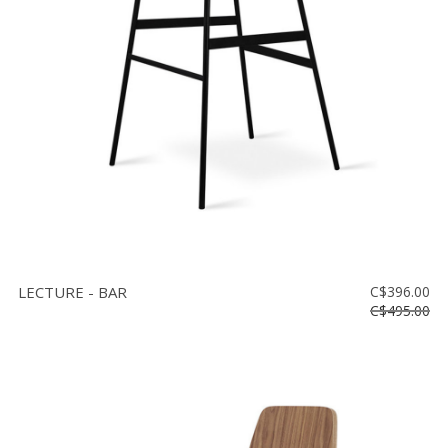
Vente
démonstrateurs
Luminaires
Miroirs
MON
COMPTE
LISTE
DE
SOUHAITS
FR
LECTURE - BAR
C$396.00
C$495.00
US