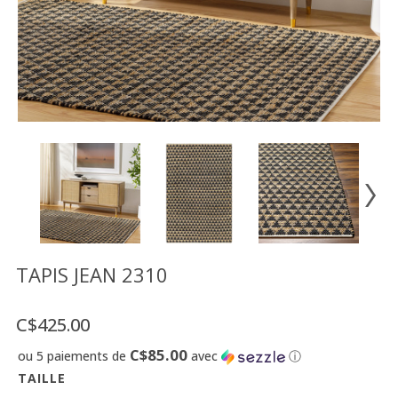
Vente
démonstrateurs
Luminaires
Miroirs
MON
COMPTE
LISTE
DE
SOUHAITS
FR
TAPIS JEAN 2310
C$425.00
US
C$85.00
ou 5 paiements de
avec
ⓘ