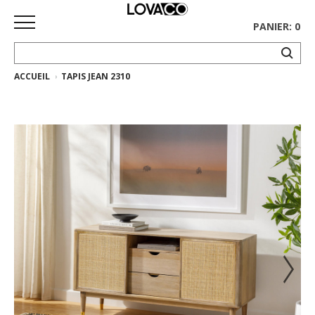
PANIER: 0
ACCUEIL
TAPIS JEAN 2310
ACCUEIL
MAGASINER
Collection
complète
Collection
Ethnicraft
Collection
Gus*
Tapis