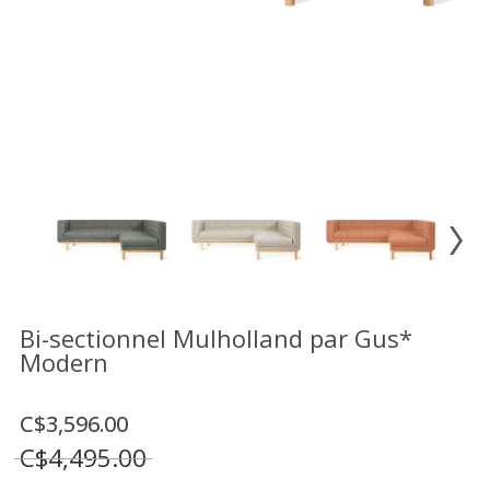
Vente
démonstrateurs
Luminaires
Miroirs
MON
COMPTE
LISTE
DE
SOUHAITS
FR
Bi-sectionnel Mulholland par Gus*
Modern
US
C$3,596.00
C$4,495.00