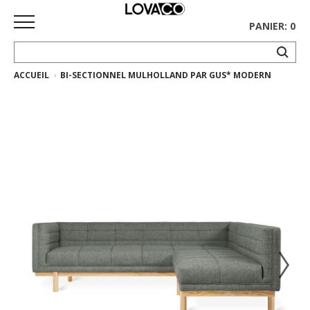
PANIER: 0
ACCUEIL
BI-SECTIONNEL MULHOLLAND PAR GUS* MODERN
ACCUEIL
MAGASINER
Collection
complète
Collection
Ethnicraft
Collection
Gus*
Tapis