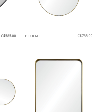
C$585.00
BECKAH
C$735.00