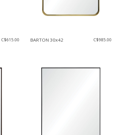
C$615.00
BARTON 30x42
C$985.00