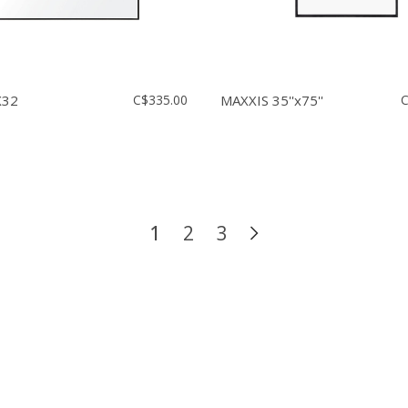
X32
C$335.00
MAXXIS 35''x75''
C
1
2
3