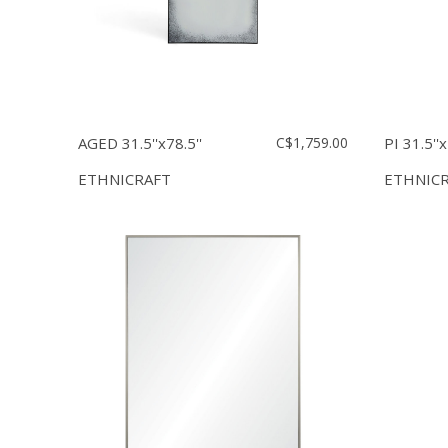
AGED 31.5''x78.5''
C$1,759.00
PI 31.5''x
ETHNICRAFT
ETHNIC