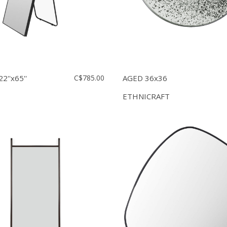
2''x65''
C$785.00
AGED 36x36
ETHNICRAFT