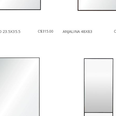
 23.5X35.5
C$315.00
ANJALINA 48X83
C