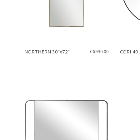
NORTHERN 30''x72''
C$930.00
CORI 40 