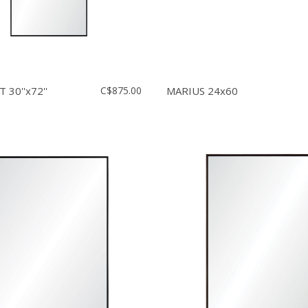
30''x72''
C$875.00
MARIUS 24x60