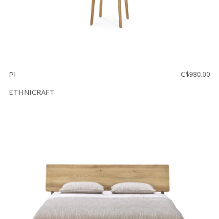
PI
C$980.00
ETHNICRAFT