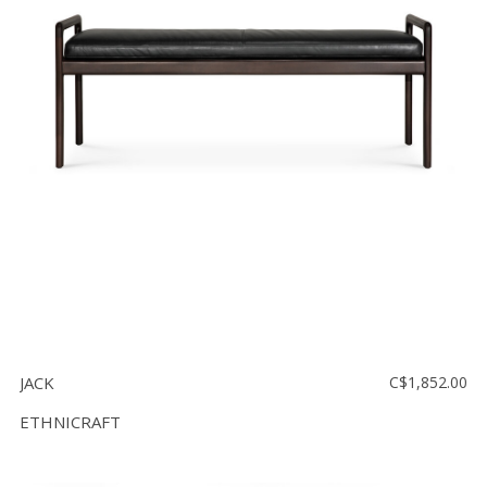
Vente
démonstrateurs
Luminaires
Miroirs
MON
COMPTE
LISTE
DE
SOUHAITS
FR
JACK
C$1,852.00
US
ETHNICRAFT