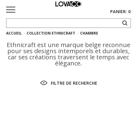
PANIER: 0
ACCUEIL
COLLECTION ETHNICRAFT
CHAMBRE
ACCUEIL
Ethnicraft est une marque belge reconnue
MAGASINER
pour ses designs intemporels et durables,
car ses créations traversent le temps avec
Collection
élégance.
complète
Collection
FILTRE DE RECHERCHE
Ethnicraft
Collection
Gus*
Tapis