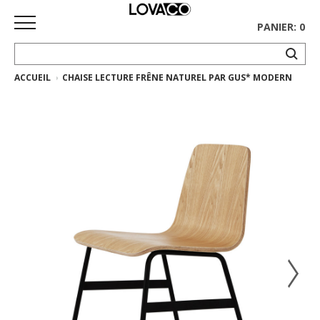
PANIER: 0
ACCUEIL
CHAISE LECTURE FRÊNE NATUREL PAR GUS* MODERN
ACCUEIL
MAGASINER
Collection
complète
Collection
Ethnicraft
Collection
Gus*
Tapis