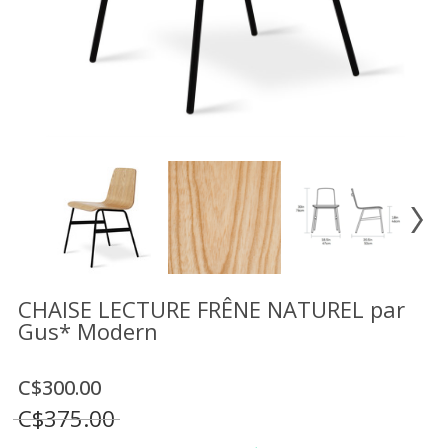
Vente
démonstrateurs
Luminaires
Miroirs
MON
COMPTE
LISTE
DE
SOUHAITS
FR
CHAISE LECTURE FRÊNE NATUREL par
Gus* Modern
US
C$300.00
C$375.00