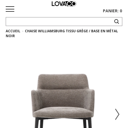
PANIER: 0
ACCUEIL
CHAISE WILLIAMSBURG TISSU GRÈGE / BASE EN MÉTAL
ACCUEIL
NOIR
MAGASINER
Collection
complète
Collection
Ethnicraft
Collection
Gus*
Tapis