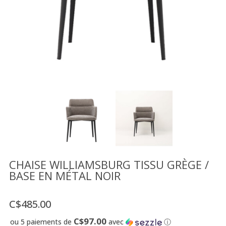
Vente
démonstrateurs
Luminaires
Miroirs
MON
COMPTE
LISTE
DE
SOUHAITS
FR
CHAISE WILLIAMSBURG TISSU GRÈGE /
BASE EN MÉTAL NOIR
US
C$485.00
C$97.00
ou 5 paiements de
avec
ⓘ