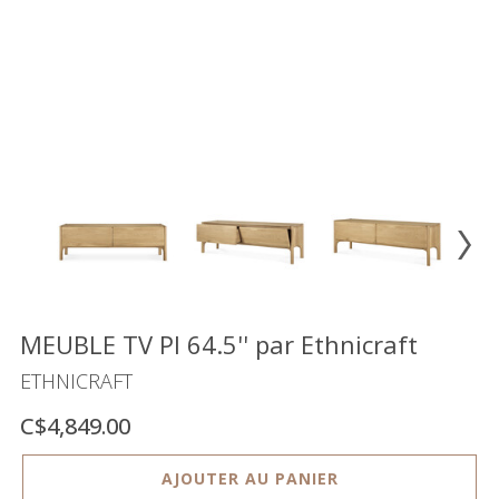
Vente
démonstrateurs
Luminaires
Miroirs
MON
COMPTE
LISTE
DE
SOUHAITS
FR
MEUBLE TV PI 64.5'' par Ethnicraft
ETHNICRAFT
US
C$4,849.00
AJOUTER AU PANIER