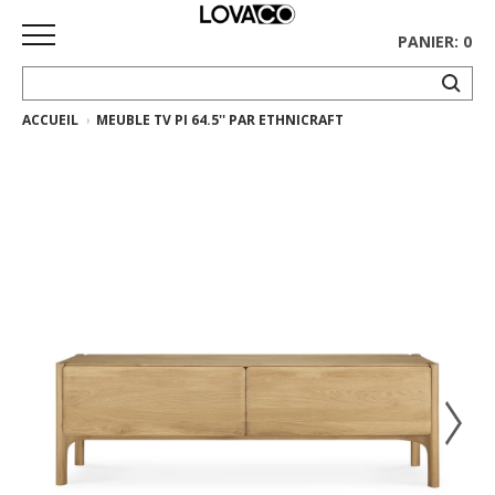
PANIER: 0
ACCUEIL
MEUBLE TV PI 64.5'' PAR ETHNICRAFT
ACCUEIL
MAGASINER
Collection
complète
Collection
Ethnicraft
Collection
Gus*
Tapis