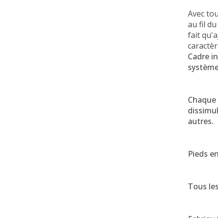
Avec tou
au fil d
fait qu'
caractèr
Cadre in
système
Chaque 
dissimul
autres.
Pieds e
Tous les