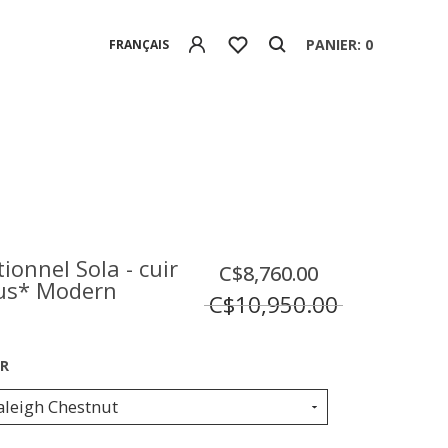
PANIER: 0
FRANÇAIS
tionnel Sola - cuir
C$8,760.00
us* Modern
C$10,950.00
aleigh Chestnut