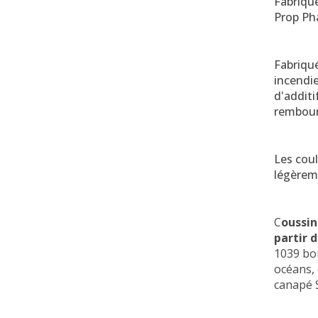
Fabriqu
Prop Ph
Fabriqu
incendie
d'additi
rembour
Les coul
légèreme
C
oussin
partir 
1039 bou
océans, 
canapé S