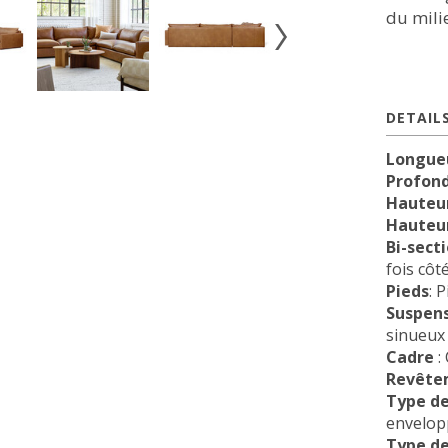
du milie
DETAIL
Longue
Profon
Hauteur
Hauteur
Bi-sect
fois côt
Pieds
: 
Suspen
sinueux
Cadre
:
Revête
Type de
envelop
Type de