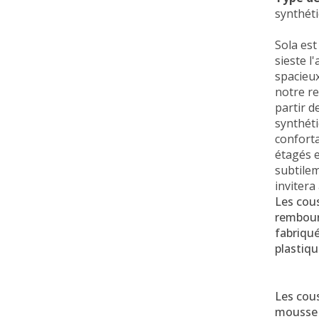
synthéti
Sola est
sieste l
spacieux
notre r
partir d
synthéti
conforta
étagés 
subtile
invitera
Les cou
rembour
fabriqué
plastiqu
Les cous
mousse 