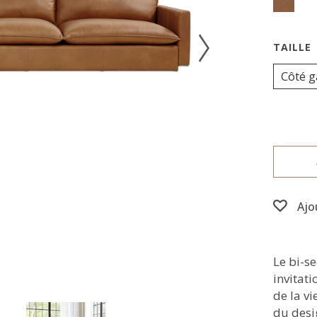
Côté 
Ajo
Le bi-s
invitati
de la vi
du desi