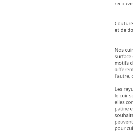
recouve
Coutures
et de do
Nos cuir
surface 
motifs d
diffèren
l'autre,
Les rayu
le cuir 
elles co
patine e
souhaite
peuvent 
pour cui