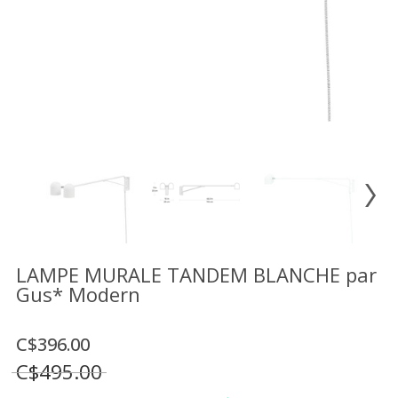
Vente
démonstrateurs
Luminaires
Miroirs
MON
COMPTE
LISTE
DE
SOUHAITS
FR
LAMPE MURALE TANDEM BLANCHE par
Gus* Modern
US
C$396.00
C$495.00