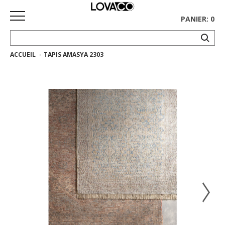
PANIER: 0
ACCUEIL
TAPIS AMASYA 2303
ACCUEIL
MAGASINER
Collection
complète
Collection
Ethnicraft
Collection
Gus*
Tapis