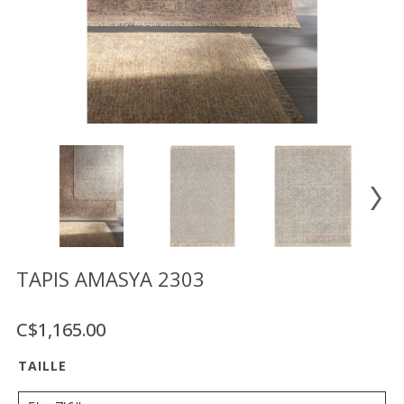
Vente
démonstrateurs
Luminaires
Miroirs
MON
COMPTE
LISTE
DE
SOUHAITS
FR
TAPIS AMASYA 2303
C$1,165.00
US