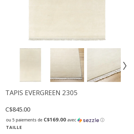
Vente
démonstrateurs
Luminaires
Miroirs
MON
COMPTE
LISTE
DE
SOUHAITS
FR
TAPIS EVERGREEN 2305
C$845.00
US
C$169.00
ou 5 paiements de
avec
ⓘ