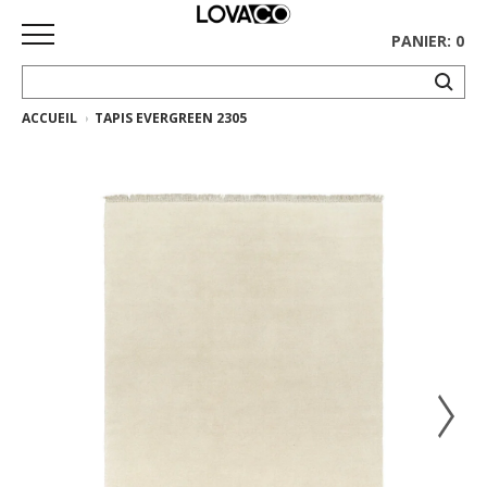
PANIER: 0
ACCUEIL
TAPIS EVERGREEN 2305
ACCUEIL
MAGASINER
Collection
complète
Collection
Ethnicraft
Collection
Gus*
Tapis