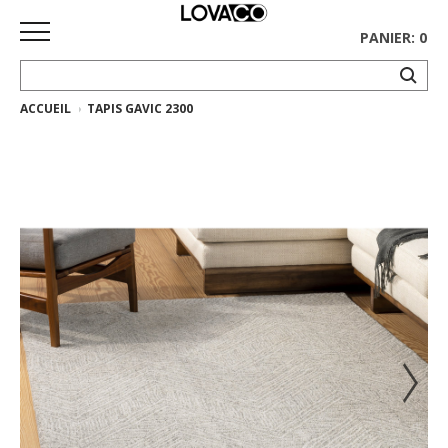
PANIER: 0
ACCUEIL
TAPIS GAVIC 2300
ACCUEIL
MAGASINER
Collection
complète
Collection
Ethnicraft
Collection
Gus*
Tapis