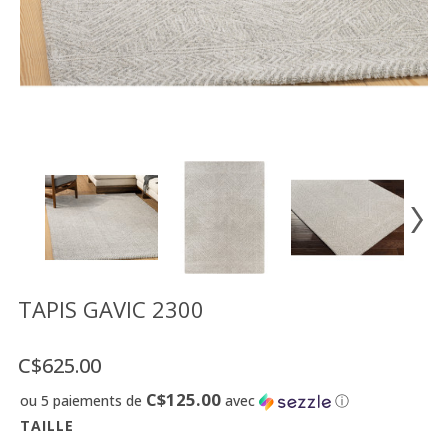
Vente
démonstrateurs
Luminaires
Miroirs
MON
COMPTE
LISTE
DE
SOUHAITS
FR
TAPIS GAVIC 2300
C$625.00
US
C$125.00
ou 5 paiements de
avec
ⓘ