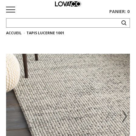
PANIER: 0
ACCUEIL
TAPIS LUCERNE 1001
ACCUEIL
MAGASINER
Collection
complète
Collection
Ethnicraft
Collection
Gus*
Tapis