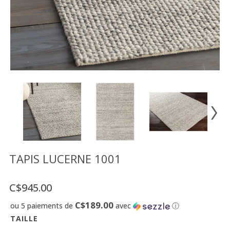
Vente
démonstrateurs
Luminaires
Miroirs
MON
COMPTE
LISTE
DE
SOUHAITS
FR
TAPIS LUCERNE 1001
C$945.00
US
C$189.00
ou 5 paiements de
avec
ⓘ