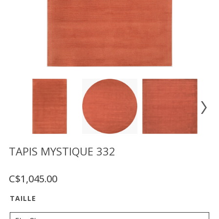
Vente
démonstrateurs
Luminaires
Miroirs
MON
COMPTE
LISTE
DE
SOUHAITS
FR
TAPIS MYSTIQUE 332
C$1,045.00
US