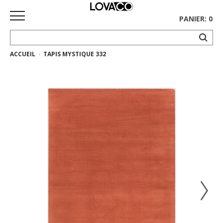
PANIER: 0
ACCUEIL
TAPIS MYSTIQUE 332
ACCUEIL
MAGASINER
Collection
complète
Collection
Ethnicraft
Collection
Gus*
Tapis