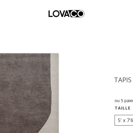
TAPIS
ou 5 pai
5' x 7'