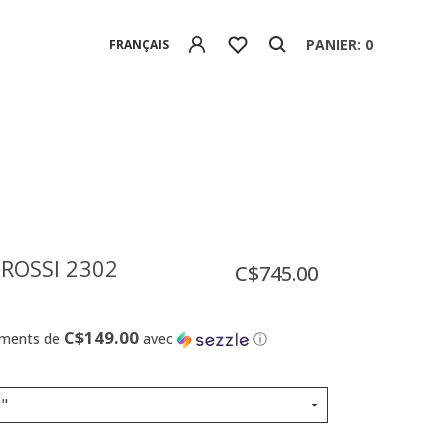
PANIER: 0
FRANÇAIS
 ROSSI 2302
C$745.00
C$149.00
ements de
avec
ⓘ
6"