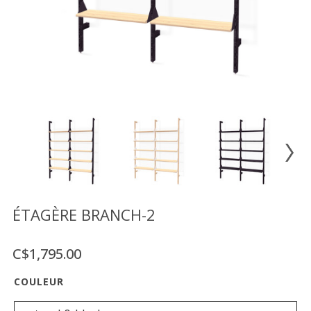
Vente
démonstrateurs
Luminaires
Miroirs
MON
COMPTE
LISTE
DE
SOUHAITS
FR
ÉTAGÈRE BRANCH-2
C$1,795.00
US