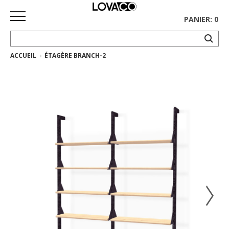
PANIER: 0
ACCUEIL
ÉTAGÈRE BRANCH-2
ACCUEIL
MAGASINER
Collection
complète
Collection
Ethnicraft
Collection
Gus*
Tapis