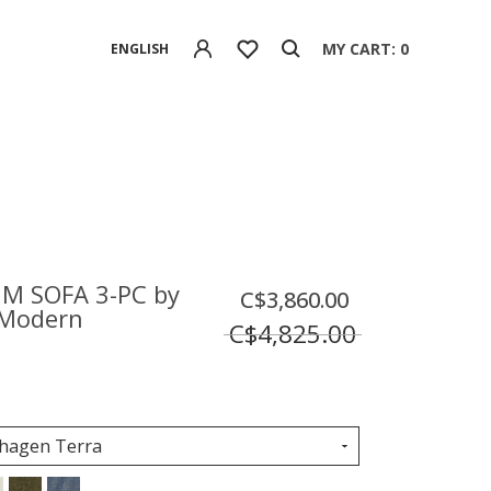
MY CART: 0
ENGLISH
M SOFA 3-PC by
C$3,860.00
Modern
C$4,825.00
hagen Terra