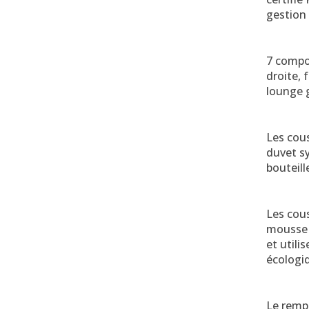
gestion 
7 compo
droite, 
lounge 
Les cous
duvet sy
bouteill
Les cous
mousse à
et utili
écologi
Le remp