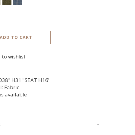
ADD TO CART
 to wishlist
38" H31" SEAT H16''
l: Fabric
ns available
S