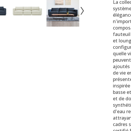
La coll
système
éléganc
n'impor
composa
fauteuil
et loung
configur
quelle v
peuvent
ajoutés 
de vie 
présent
inspiré
basse et
et de do
synthét
d'eau re
attrayan
cadres 
certifié