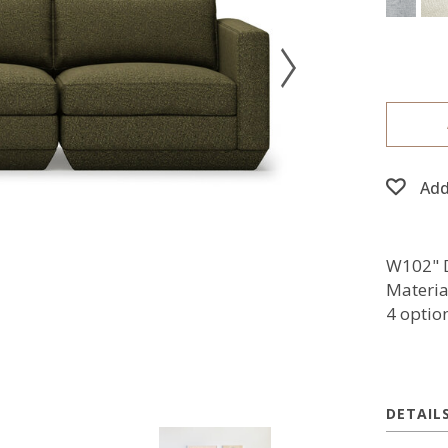
Add
W102" D
Materia
4 optio
DETAIL