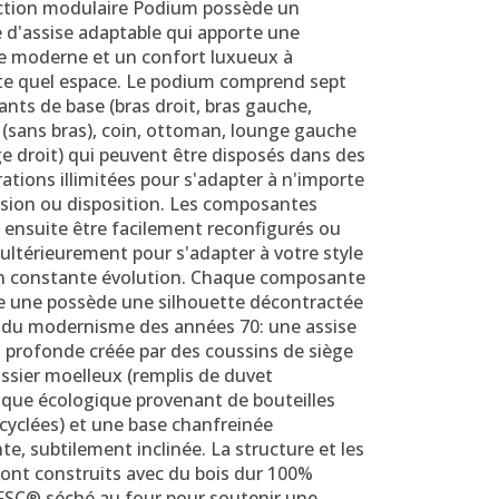
ection modulaire Podium possède un
 d'assise adaptable qui apporte une
e moderne et un confort luxueux à
te quel espace. Le podium comprend sept
nts de base (bras droit, bras gauche,
 (sans bras), coin, ottoman, lounge gauche
e droit) qui peuvent être disposés dans des
ations illimitées pour s'adapter à n'importe
ision ou disposition. Les composantes
 ensuite être facilement reconfigurés ou
ultérieurement pour s'adapter à votre style
en constante évolution. Chaque composante
e une possède une silhouette décontractée
e du modernisme des années 70: une assise
 profonde créée par des coussins de siège
ssier moelleux (remplis de duvet
ique écologique provenant de bouteilles
cyclées) et une base chanfreinée
te, subtilement inclinée. La structure et les
sont construits avec du bois dur 100%
 FSC® séché au four pour soutenir une