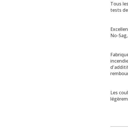
Tous les
tests de
Excelle
No-Sag, 
Fabriqu
incendie
d'additi
rembour
Les coul
légèreme